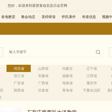
您好，欢迎来到基督复临安息日会官网
各地教堂
教会动态
圣经研读
怀氏著作
布道信息
视频
市
河北省
山西省
内蒙古
辽宁省
省
浙江省
安徽省
福建省
江西省
省
广东省
广西省
海南省
重庆市
治区
陕西省
甘肃省
青海省
宁夏自治区
新
区