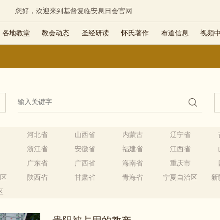
您好，欢迎来到基督复临安息日会官网
各地教堂
教会动态
圣经研读
怀氏著作
布道信息
视频
市
河北省
山西省
内蒙古
辽宁省
省
浙江省
安徽省
福建省
江西省
省
广东省
广西省
海南省
重庆市
治区
陕西省
甘肃省
青海省
宁夏自治区
新
区