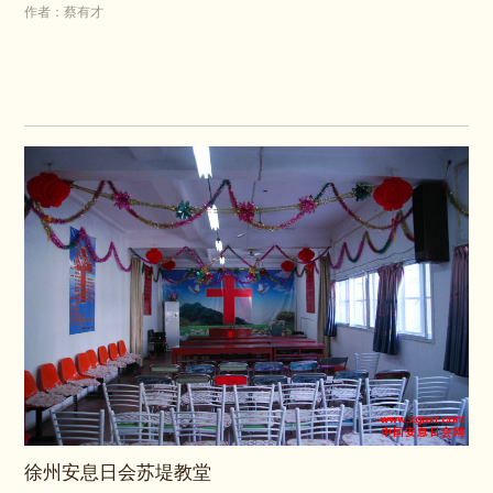
作者：蔡有才
徐州安息日会苏堤教堂