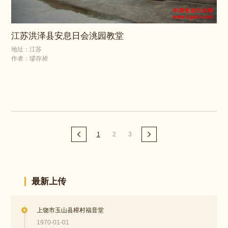
江苏洪泽县安息日会洮园教堂
地址：江苏
作者：缪存昶
1
2
3
最新上传
上饶市玉山县樟村福音堂
1970-01-01