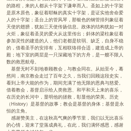
的路程，来的人都从十字架下谦卑而入。圣如上的十字架
是原木原色，象征着耶稣的真实十字架，是证实他舍命爱
人的十字架；圣台上的管风琴，那银色的钢管排列象征着
天使的翅膀，犹如三天使传扬信息。政体的结构犹如一对
火炬，象征着圣灵的爱火从这里传出；斜体的梁柱象征着
参加灵性的建造的人，他们老都是软弱、缺乏，自身不稳
的，借着圣手的安排有，互相联络得合适，建造成上帝的
殿；地下室的两层是一只深藏地下的方舟，是一艘不限人
数的救恩航母。
基督无时不刻地眷顾教会，与教会同在。从始至今，蓦
然间，南京教会走过了百年之久，当我们回顾这段史实，
看到上帝大能的作为，期间充满了他无限的恩典与慈爱。
借着教会，基督启示给人类救恩、和平和天上来的喜乐，
在历史的长河中，显明他的拯救，彰显他的荣美。历史
（History）是基督的故事；教会是基督的身体；基督是永
恒的主角。
感谢赞美主，在这秋高气爽的季节里，我们以无比喜乐
的心情，迎来了堂落成典礼，在此，我们满怀感恩，感谢