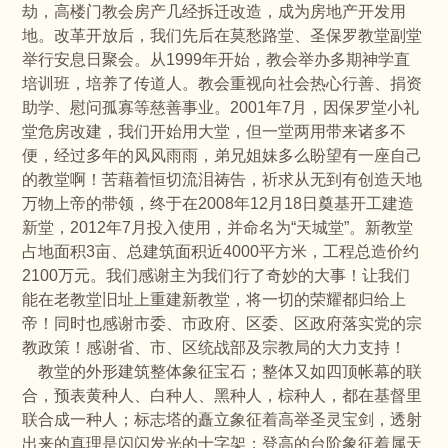
劫，高楼门教会房产几经拆迁改造，成为房地产开发用
地。改革开放后，我们先后在莫愁路堂、圣保罗教堂副堂
举行安息日聚会。从1999年开始，教会举办多期神学直
培训班，培养了传道人。教会重视向社会热心行善、捐资
助学、慰问孤寡等慈善事业。2001年7月，因保罗堂小礼
堂危房改建，我们开始用大堂，但一堂两用带来诸多不
便，经过多年的风风雨雨，弟兄姐妹多么盼望有一座自己
的教堂啊！苦藉着恒切流泪祷告，祈求从无到有创造天地
万物上帝的带领，终于在2008年12月18日奠基开工建造
新堂，2012年7月投入使用，并命名为“天城堂”。新教堂
占地面积3亩、总建筑面积近4000平方米，工程总造价约
2100万元。我们感谢主为我们行了奇妙的大事！让我们
能在老教堂旧址上重建新教堂，将一切的荣耀都归给上
帝！同时也感谢市委、市政府、区委、区政府落实党的宗
教政策！感谢省、市、区统战部及宗教局的大力支持！
教堂的外形建筑整体象征宝石；整体又如四顶帐幕的联
合，预表黄种人、白种人、黑种人，棕种人，都在基督里
联合成一种人；标志塔的矗立象征着高举圣灵宝剑，透射
出来的真理是闪闪发光的十字架；登高的台阶象征着属天