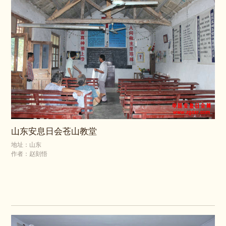
山东安息日会苍山教堂
地址：山东
作者：赵刻悟