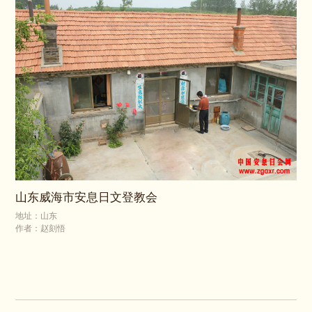
山东威海市安息日文登教会
地址：山东
作者：赵刻悟