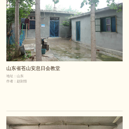
山东省苍山安息日会教堂
地址：山东
作者：赵刻悟