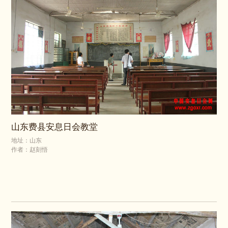
山东费县安息日会教堂
地址：山东
作者：赵刻悟