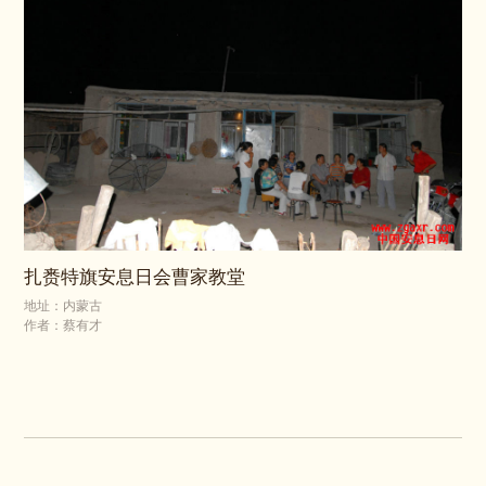
扎赉特旗安息日会曹家教堂
地址：内蒙古
作者：蔡有才