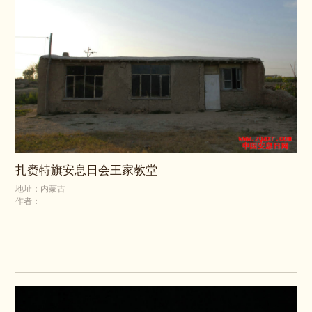
扎赉特旗安息日会王家教堂
地址：内蒙古
作者：