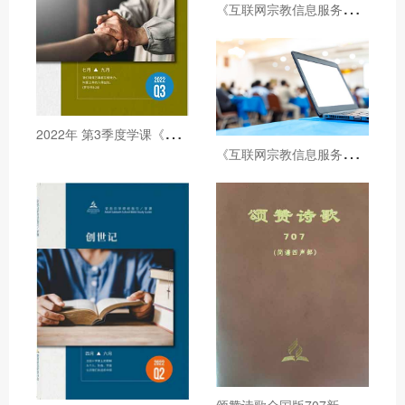
《
互联网宗教信息服务许可证》培训资料汇总（视频）
2
022年 第3季度学课《与基督同受试炼》
《
互联网宗教信息服务许可证》培训资料汇总（文字）
颂
赞诗歌全国版707新版 简谱四声部