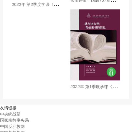
2
022年 第2季度学课《创世纪》
2
022年 第1季度学课《就在这末世：希伯来书的信息》
友情链接
中央统战部
国家宗教事务局
中国反邪教网