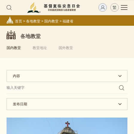
繁
首页
>
各地教堂
>
国内教堂
>
福建省
各地教堂
国内教堂
教堂地址
国外教堂
内容
发布日期