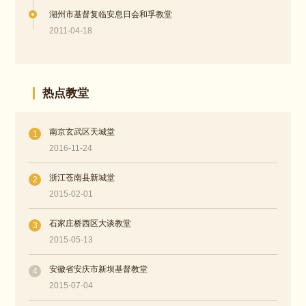
湖州市基督复临安息日会和孚教堂
2011-04-18
热点教堂
南京玄武区天城堂
1
2016-11-24
浙江苍南县新城堂
2
2015-02-01
石家庄桥西区大谈教堂
3
2015-05-13
安徽省安庆市新坝基督教堂
4
2015-07-04