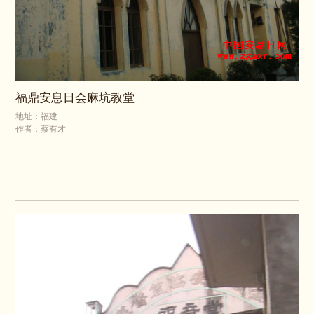
福鼎安息日会麻坑教堂
地址：福建
作者：蔡有才