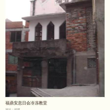
福鼎安息日会冷冻教堂
地址：福建