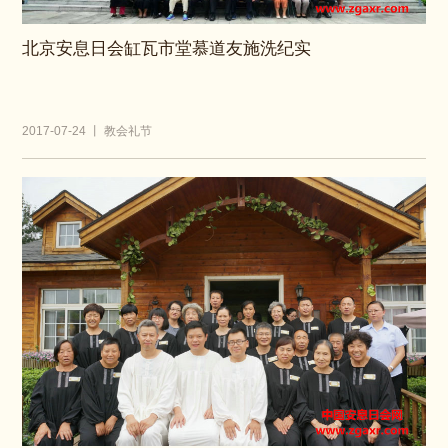
北京安息日会缸瓦市堂慕道友施洗纪实
2017-07-24 丨 教会礼节