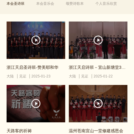
本会圣诗班
本会音乐会
颂赞诗歌本
个人音乐欣赏
浙江天启圣诗班-赞美耶和华
浙江天启诗班－宜山新塘堂30周年献唱
大陆
见证
2025-01-23
大陆
见证
2025-01-22
天路客的祈祷
温州苍南宜山一堂修建感恩会