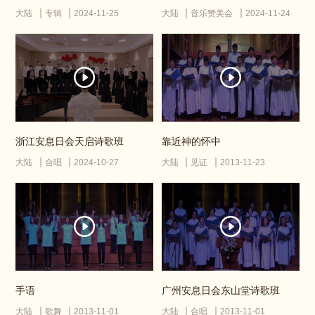
大陆
专辑
2024-11-25
大陆
音乐赞美会
2024-11-24
浙江安息日会天启诗歌班
靠近神的怀中
大陆
合唱
2024-10-27
大陆
见证
2013-11-23
手语
广州安息日会东山堂诗歌班
大陆
歌舞
2013-11-01
大陆
合唱
2013-11-01