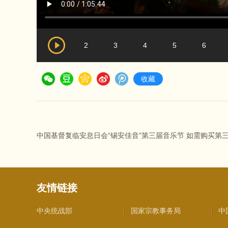
2
3
4
5
6
收藏
中国基督复临安息日会“锡安佳音”第三届音乐节 如需购买第三届
友情链接
中央统战部
国家宗教事务局
中