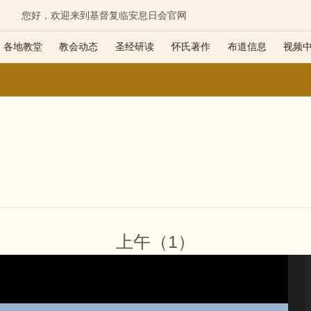
您好，欢迎来到基督复临安息日会官网
各地教堂
教会动态
圣经研读
怀氏著作
布道信息
视频
上午（1）