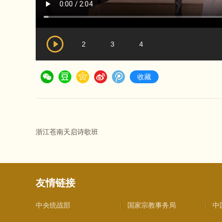
2
3
4
收藏
浙江苍南天启诗歌班
友情链接
中央统战部
国家宗教事务局
中