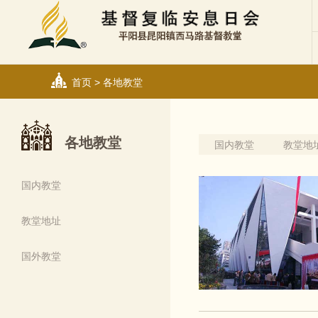
首页
>
各地教堂
各地教堂
国内教堂
教堂地
国内教堂
教堂地址
国外教堂