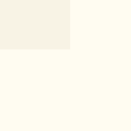
友情链接
中央统战部
国家宗教事务局
中