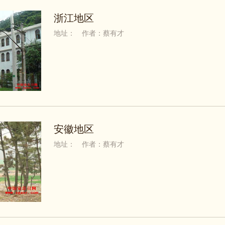
浙江地区
地址：
作者：蔡有才
安徽地区
地址：
作者：蔡有才