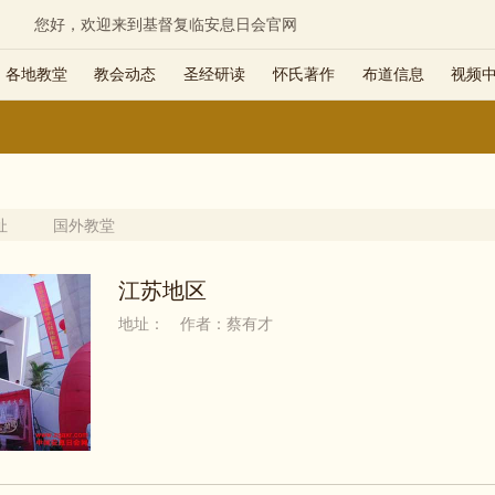
您好，欢迎来到基督复临安息日会官网
各地教堂
教会动态
圣经研读
怀氏著作
布道信息
视频
址
国外教堂
江苏地区
地址：
作者：蔡有才