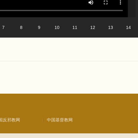
7
8
9
10
11
12
13
14
国反邪教网
中国基督教网