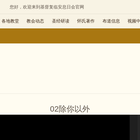
您好，欢迎来到基督复临安息日会官网
各地教堂
教会动态
圣经研读
怀氏著作
布道信息
视频
02除你以外