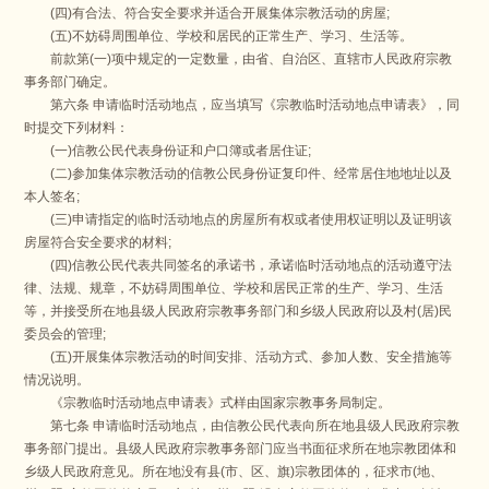
(四)有合法、符合安全要求并适合开展集体宗教活动的房屋;
(五)不妨碍周围单位、学校和居民的正常生产、学习、生活等。
前款第(一)项中规定的一定数量，由省、自治区、直辖市人民政府宗教
事务部门确定。
第六条 申请临时活动地点，应当填写《宗教临时活动地点申请表》，同
时提交下列材料：
(一)信教公民代表身份证和户口簿或者居住证;
(二)参加集体宗教活动的信教公民身份证复印件、经常居住地地址以及
本人签名;
(三)申请指定的临时活动地点的房屋所有权或者使用权证明以及证明该
房屋符合安全要求的材料;
(四)信教公民代表共同签名的承诺书，承诺临时活动地点的活动遵守法
律、法规、规章，不妨碍周围单位、学校和居民正常的生产、学习、生活
等，并接受所在地县级人民政府宗教事务部门和乡级人民政府以及村(居)民
委员会的管理;
(五)开展集体宗教活动的时间安排、活动方式、参加人数、安全措施等
情况说明。
《宗教临时活动地点申请表》式样由国家宗教事务局制定。
第七条 申请临时活动地点，由信教公民代表向所在地县级人民政府宗教
事务部门提出。县级人民政府宗教事务部门应当书面征求所在地宗教团体和
乡级人民政府意见。所在地没有县(市、区、旗)宗教团体的，征求市(地、