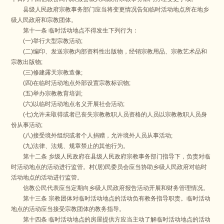
县级人民政府宗教事务部门应当将变更情况告知临时活动地点所在地乡
级人民政府和宗教团体。
第十一条 临时活动地点不得发生下列行为：
(一)举行大型宗教活动;
(二)编印、发送宗教内部资料性出版物，经销宗教用品、宗教艺术品和
宗教出版物;
(三)修建露天宗教造像;
(四)在临时活动地点外部设置宗教标识物;
(五)举办宗教教育培训;
(六)以临时活动地点名义开展社会活动;
(七)允许未取得或者已丧失宗教教职人员资格的人员以宗教教职人员身
份从事活动;
(八)接受境外组织或者个人捐赠，允许境外人员从事活动;
(九)法律、法规、规章禁止的其他行为。
第十二条 乡级人民政府在县级人民政府宗教事务部门指导下，负责对临
时活动地点的活动进行监管。村(居)民委员会应当协助乡级人民政府对临时
活动地点的活动进行监管。
信教公民代表应当定期向乡级人民政府报告活动开展和财务管理情况。
第十三条 宗教团体对临时活动地点的活动负有教务指导职责。临时活动
地点的活动应当接受宗教团体的教务指导。
第十四条 临时活动地点的房屋提供方应当主动了解临时活动地点的活动