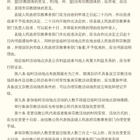
州、盟)宗教团体的意见，市(地、州、盟)没有宗教团体的，征求省、自治
区、直辖市宗教团体的意见。
县级人民政府宗教事务部门应当自收到申请之日起二十日内，作出批准
或者不予批准的决定。二十日内不能作出决定的，经县级人民政府宗教事务
部门负责人批准，可以延长十日，并将延长时限的理由告知申请人。
县级人民政府宗教事务部门作出批准决定的，应当自作出决定之日起十
日内书面通知申请人，同时抄送临时活动地点所在地乡级人民政府和宗教团
体，并报设区的市级人民政府宗教事务部门备案;不予批准的，应当书面说明
理由。
指定临时活动地点涉及公共利益或者与他人有重大利益关系的，应当举
行听证会。
第八条 临时活动地点有效期最长为三年。期满后仍不具备设立宗教活动
场所条件且信教公民仍有举行经常性集体宗教活动需要的，应当重新申请。
具备设立宗教活动场所条件的，可以办理宗教活动场所设立审批和登记手
续。
第九条 参加临时活动地点活动的人数不得超过临时活动地点容纳规模。
举行集体宗教活动应当有信教公民代表在现场负责管理。
第十条 变更信教公民代表或者集体宗教活动的时间安排、活动方式的，
应当在变更十日前，由信教公民代表报县级人民政府宗教事务部门办理变更
手续。
参加宗教活动的人数变更超过核准人数三分之一以上的，应当在变更后
十日内，由信教公民代表报县级人民政府宗教事务部门办理变更手续。