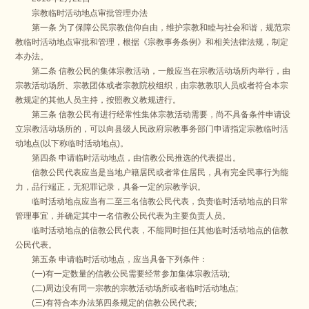
宗教临时活动地点审批管理办法
第一条 为了保障公民宗教信仰自由，维护宗教和睦与社会和谐，规范宗
教临时活动地点审批和管理，根据《宗教事务条例》和相关法律法规，制定
本办法。
第二条 信教公民的集体宗教活动，一般应当在宗教活动场所内举行，由
宗教活动场所、宗教团体或者宗教院校组织，由宗教教职人员或者符合本宗
教规定的其他人员主持，按照教义教规进行。
第三条 信教公民有进行经常性集体宗教活动需要，尚不具备条件申请设
立宗教活动场所的，可以向县级人民政府宗教事务部门申请指定宗教临时活
动地点(以下称临时活动地点)。
第四条 申请临时活动地点，由信教公民推选的代表提出。
信教公民代表应当是当地户籍居民或者常住居民，具有完全民事行为能
力，品行端正，无犯罪记录，具备一定的宗教学识。
临时活动地点应当有二至三名信教公民代表，负责临时活动地点的日常
管理事宜，并确定其中一名信教公民代表为主要负责人员。
临时活动地点的信教公民代表，不能同时担任其他临时活动地点的信教
公民代表。
第五条 申请临时活动地点，应当具备下列条件：
(一)有一定数量的信教公民需要经常参加集体宗教活动;
(二)周边没有同一宗教的宗教活动场所或者临时活动地点;
(三)有符合本办法第四条规定的信教公民代表;