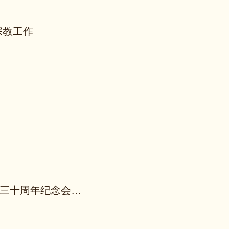
宗教工作
在中国基督教三自爱国运动委员会成立三十周年纪念会上的讲话