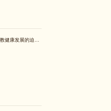
培养造就高素质爱国爱教人才是中国宗教健康发展的迫切需要