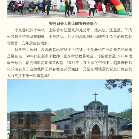
安息日会大荆上陈管教会简介
十九世纪四十年代，上陈管村汪星亮弟兄父母、潘人法、汪显茙、下湾
公等最早信奉基督耶稣，不辞路远，到大荆高地当时由陆先生负责的教堂聆
听福音，几年后信徒增多。
解放初土改时，高地教堂已容纳不下信徒，于是开始在汪星亮弟兄家建
立聚会点，60年代初赵典来牧师一直来帮助牧养教会，传扬福音至1978年改
革开放后，信徒增加需要建造教堂。1986年，在上帝的带领下，赵典来牧师
与乐清安息日会教牧同工并各教会弟兄姐妹，乃至台州地区的安息日教会的
大力支持下第一次建堂成功。