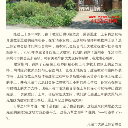
经过三十多年时间，由于教堂已属D级危房，需要重建，上帝再次祝福
开展教堂重建的前期准备，在乐清市安息日会赵加得牧师和教牧同工班子及
上陈管教会肢体们同心合意中，由本堂几位负责同工为教堂拆建审批事项奔
跑多年，于2020年奉主名开始第二次建堂。此期间得到了温州市，乐清市民
宗局与市两会及所在镇、村有关领导的大力支持和帮助，在此衷心感谢。
建堂期间，得到了石福荣工程师的精心施工与少收工程款上的全力支
持，同时陈亮牧师夫妇与汪召德同工一直在工地负责，建造教堂与室内外装
饰等，上陈管教会众肢体在建堂过程中各尽所能不辞劳苦参与各项工程建设
的事工，并有乐清市安息日会多位教牧同工不断的关心帮助、各堂点在祷告
与财物上的大力支持，现在乐清市临溪福音堂在上帝的保守与祝福中已圆满
完成，一切荣耀归于上帝。借新堂落成之际，我们满心感谢上帝的大恩与弟
兄姐妹为建堂的爱心奉献，愿上帝纪念并祝福大家!
万军之耶和华说：“银子是我的，金子也是我的。这殿后来的荣耀必大过
先前的荣耀;在这地方我必赐平安。这是万军之耶和华说的。”—-哈该书 2:7-
9。
乐清市大荆上陈管教会