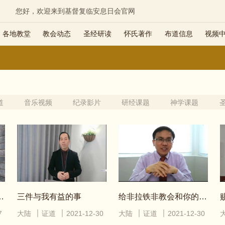
您好，欢迎来到基督复临安息日会官网
各地教堂
教会动态
圣经研读
怀氏著作
布道信息
视频
道
音乐视频
纪录影片
研经课题
神学课题
对罪的错误态度
三件与我有益的事
给非拉铁非教会和你的信息
7
大陆
证道
2021-12-30
大陆
证道
2021-12-30