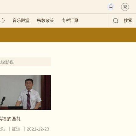
繁
中心
音乐殿堂
宗教政策
专栏汇聚
搜索
圣经影视
赐福的圣礼
大陆
证道
2021-12-23