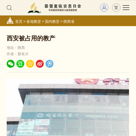
繁
首页
>
各地教堂
>
国内教堂
>
陕西省
西安被占用的教产
地址：陕西
作者：蔡有才