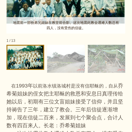
地震前一部份弟兄姐妹在教堂前合影。这次地震此教会遇难人数总有
四人，没有受伤的信徒。
1
/
13
1993年
乔
在
以前洛水镇洛城村是没有信耶稣的，自从
希菊姐妹的侄女把主耶稣的救恩和安息日真理传给
她以后，初期有三位文盲姐妹接受了信仰，并且坚
持祷告了三年，建立了教会。三年后信徒逐渐增
加，现在信徒二百来，发展到七个聚会点，合计人
数有四百来人。
长老：乔希菊姐妹