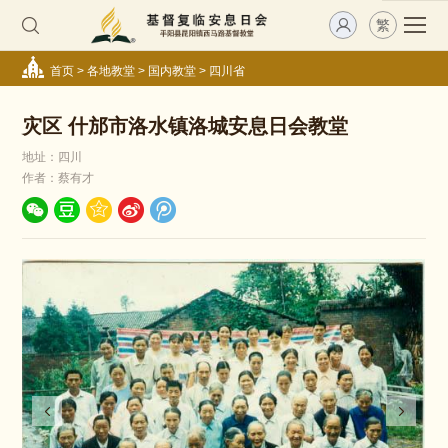
繁
首页
>
各地教堂
>
国内教堂
>
四川省
灾区 什邡市洛水镇洛城安息日会教堂
地址：四川
作者：蔡有才