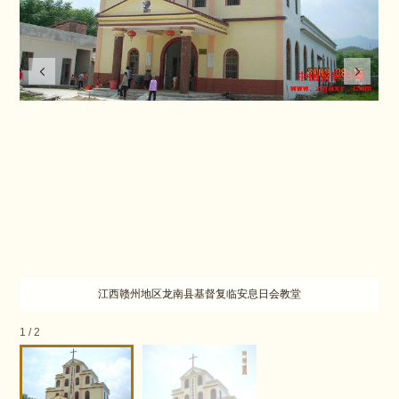
江西赣州地区龙南县基督复临安息日会教堂
1
/
2