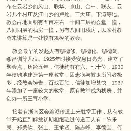
布在云岩乡的凤山、联华、京山、金中、联友、云
岩几个村庄及江山乡的卢处、三大庙、下湾等地。
教会占地面积有五亩左右，十间二层的会堂一幢，
八间四层的栈房一幢，另有八间旧栈房，以农村教
会来讲算是一处较有规模的教会。
教会最早的发起人有缪德修、缪德化、缪德阔、
缪昌训等几位。1925年时接受安息日亮光，建立了
聚会点，历经五年，信徒约有有六、七十位，1930
年便购地建造第一座教堂，因患病与被鬼所附者极
多，经教会祷告，百战百胜，信徒加增甚快。1937
年添加了一座较大的教堂，原有教堂成为栈房，并
创办一所三育小学。
接着有浙南区会差派传道士来驻堂工作，从有教
堂开始直到解放初期相继驻过传道工人有：陈乐
民、郑美钦、张士、王承贤、陈志峰、李德奎、何