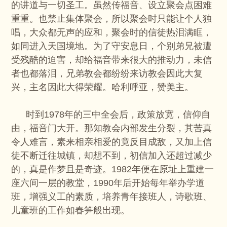
的讲道与一切圣工。
虽然传福音、设立聚会点困难
重重。也禁止集体聚会，所以聚会时只能让个人独
唱，大众都无声的应和，聚会时的信徒热泪满眶，
如同进入天国境地。为了守安息日，个别弟兄被遭
受残酷的迫害，却给福音带来很大的推动力，未信
者也都落泪，兄弟教会都纷纷来访教会因此大复
兴，主名因此大得荣耀。哈利呼亚，赞美主。
时到1978年的三中全会后，政策放宽，信仰自
由，福音门大开。那知教会内部发生分裂，其苦真
令人难言，素来相亲相爱的竟反目成敌，又加上信
徒不断迁往城镇，却想不到，初信加入还超过减少
的，真是作梦且是奇迹。1982年便在原址上重建一
座六间一层的教堂，1990年后开始每年举办学道
班，增强义工的素质，培养青年接班人，诗歌班、
儿童班的工作如春笋般出现。