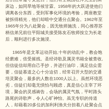
床边，如同旱地等候甘霖。1958年的大跃进使他们
调离各分东西，受到军事化环境的考验，两座教堂
被拆得精光，他们却暗中交通分点聚会。1962年至
1965年分为八处聚会，因无牧师施洗，同心推荐苏
柄信弟兄前往平阳城关接受陈友石牧师按立为长老
后，顺利进行多次施浸。
1965年是文革运动开始,十年的动乱中，教会饱
经磨难，倍受摧残。圣经诗歌及属灵书籍全被查收,
但信徒信却用自己手抄，并进行油印，满足信众需
要，信徒慕道之心十分迫切，经常召开大型的交通
培灵聚会，最多的人数在1000人以上。虽然环境恶
劣，信徒们却毫无惧怕与顾虑，真是信心主宰了环
境，聚会的灵感祷告，会场的属灵气氛，平时路头
路尾的诗歌声，令人心旷神怡。虽无专职的传道
人，却藉着20多位的加利利渔夫分担着八处聚会点