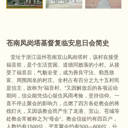
苍南凤岗塔基督复临安息日会简史
堂址于浙江温州苍南宜山凤岗塔村，该村在接受
福音前，是个生活贫困、道德同败落的小村。从接
受了福音后，气貌全变，成为善良守法、勤恳致
富、周围闻名的村庄。全村占有百分之九十五村民
是信主，故称为“福音村。”又因解放后的各项运动
期间，信众能凭信心挺住风雨考验，坚持信仰。一
直不停止聚会的影响力，点燃了四方各处教会的将
残灯火，又因该教会而产生了龙港、宜山、苍城等
处教会常被称之为“母会”。教会信徒约有四百户，
人数约有1500位，平常聚会约有500—600位，分