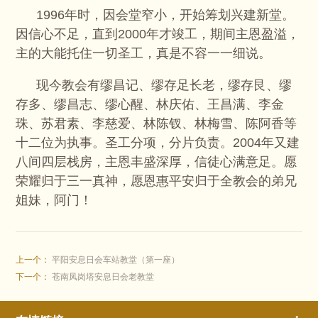
1996年时，因会堂窄小，开始筹划兴建新堂。
因信心不足，直到2000年才竣工，期间主恩盈溢，
主的大能托住一切圣工，真是不容一一细说。
现今教会有缪昌记、缪存足长老，缪存艮、缪
存多、缪昌志、缪心醒、林庆佑、王昌满、李金
珠、苏君素、李慈爱、林陈钗、林梅雪、陈阿香等
十二位为执事。圣工分项，分片负责。2004年又建
八间四层栈房，主恩丰盛深厚，信徒心满意足。愿
荣耀归于三一真神，愿恩惠平安归于全教会的弟兄
姐妹，阿门！
上一个：
平阳安息日会车站教堂（第一座）
下一个：
苍南凤岗塔安息日会老教堂