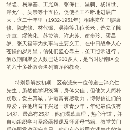
经隆、易厚基、王光辉、张保仁、温驯、杨辅世、
泮允仁、吴崇等十五位。促使圣工不断地进展广
大，这二十年里（1932-1951年）相继按立了缪德
修、陈志修、林代锻、吴崇等几位长老，选立了陈
介宣、缪德化、苏赞清、许忠苏、谢步玲、缪昌
岁、张天福等为执事与主要义工。在中日战争人心
苍惶的岁月里，信徒们坚心靠主，圣工照常进行，
解放期间聚会人数已达200多人，是当时浙南区会
的六十多处教会名列前茅的教会。
特别是解放初期，区会派来一位传道士泮允仁
先生，虽然他学识浅薄，身体欠佳，但他为人简朴
虔敬，爱主真诚，讲道富有感动力，博得信徒们的
厚爱，在他培育下兴起一班青少年，年纪最低仅有
14岁。最高有25岁，他们渴慕真理，热心守道，并
自动组织学习圣经函授课及怀师母书籍。教堂关门
后仍照常遵守安息日，他们有空就围在泮先生的病