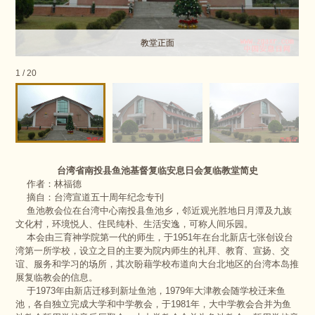
教堂正面
1
/
20
台湾省南投县鱼池基督复临安息日会复临教堂简史
作者：林福德
摘自：台湾宣道五十周年纪念专刊
鱼池教会位在台湾中心南投县鱼池乡，邻近观光胜地日月潭及九族
文化村，环境悦人、住民纯朴、生活安逸，可称人间乐园。
本会由三育神学院第一代的师生，于1951年在台北新店七张创设台
湾第一所学校，设立之目的主要为院内师生的礼拜、教育、宣扬、交
谊、服务和学习的场所，其次盼藉学校布道向大台北地区的台湾本岛推
展复临教会的信息。
于1973年由新店迁移到新址鱼池，1979年大津教会随学校迁来鱼
池，各自独立完成大学和中学教会，于1981年，大中学教会合并为鱼