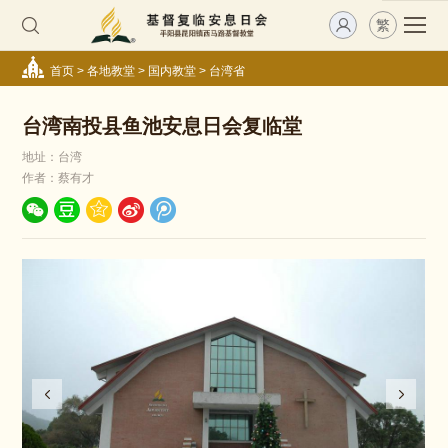
繁
首页
>
各地教堂
>
国内教堂
>
台湾省
台湾南投县鱼池安息日会复临堂
地址：台湾
作者：蔡有才