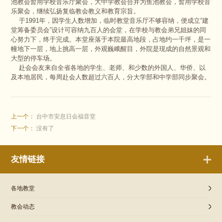
池教会暂用学校音乐厅聚会，大中学教会合并为鱼池教会，暂用学校音
乐聚会，继续弘扬复临教会教义和教育宗旨。
于1991年，因学生人数增加，临时教堂音乐厅不够容纳，便成立“建
堂筹备委员会”设计可容纳九百人的会堂，在学校与教会弟兄姐妹的同
心努力下，终于完成。本堂座落于本院最高地段，占地约一千坪，是一
幢地下一层，地上挑高一层，外观巍峨醒目，外院是现成的自然景观和
大型的停车场。
赴会会友来自全省各地的学生、老师、和少数的外国人、华侨、以
及本地居民，每周赴会人数超过六百人，分大学部和中学部同步聚会。
上一个：
台中市安息日会福音堂
下一个：
没有了
友情链接
各地教堂
教会动态