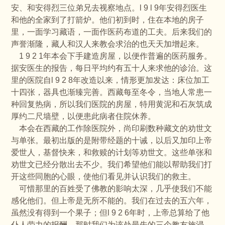
安、和安得烈三位弟兄去视察地点。l 9 l 9年安得烈医生
和他的全家到了打箭炉。他们初到时，住在本地的房子
里，一面学习藏语，一面作医药布道的工夫。后来我们的
声誉渐隆，藏人和汉人来教会求治的也天天加增起来。
1 9 2 1年本会下手建造房屋，以便作普遍的医药服务。
据安医生的报告，每日平均约有五十人来求他的诊治。这
里的医院自l 9 2 8年改造以来，情形更加发达：床位加工
十四张，器具也渐臻完善。西藏每至冬令，当地人常患一
种回复热病，所以我们医院的房屋，特用黄泥和石灰筑成
厚约二尺墙壁，以便患此病者住院休养。
本会在西藏的工作除医院外，尚印刷数种藏文的劝世文
与单张。最初出版的是附带经题的十诫，以后又加印上帝
爱世人，基督快来，和救赎的计划等劝世文。这些单张和
劝世文已经分散出去不少。我们希望他们能以帮助我们打
开这些同胞的心眼，使他们看见并认识我们的救主。
可惜那里的百姓受了佛教的影响太深，几乎使我们不能
感化他们。但上帝是无所不能的。我们在过去的五六年，
虽然没有得到一个果子；但l 9 2 6年时，上帝总算给了他
仆人劳力的报酬。那时我们为该处最先的三个教友施浸，