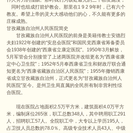
同时也组成打箭炉教会。那里在1 9 2 9年时，已有六个
教友。希望上帝的灵大大感动他们的心，不久能有更多的
庄稼成熟。
甘孜藏族自治州人民医院简史
甘孜藏族自治州人民医院的前身是美籍传教士安德烈
夫妇1922年创建的“安息会医院”和国民党西康省筹备委员
会1938年创建的“西康省立康定医院”。1950年3月解放，
5月军管会分别接管了上述两医院并改组更名为“西康省康
定中心卫生院”；1952年5月奉西康省卫生和财政厅联合通
知更名为“西康省藏族自治区人民医院”；1955年撤销西康
省成立甘孜藏族自治州，正式更名为“甘孜藏族自治州人
民医院”至今。是州卫生局直属的全民所有制非营利性综
合医院。
现在医院占地面积2.5万平方米，建筑面积4.0万平方
米，编制床位265张，职工总数348人，其中聘用职工291
人，招聘职工57人。全院职工中，大专以上学历195人，
占卫技人员总数的78.0％。高级专业技术人员43人、中级