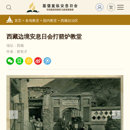
繁
首页
>
各地教堂
>
国内教堂
>
西藏自治区
西藏边境安息日会打箭炉教堂
地址：西藏
作者：蔡有才