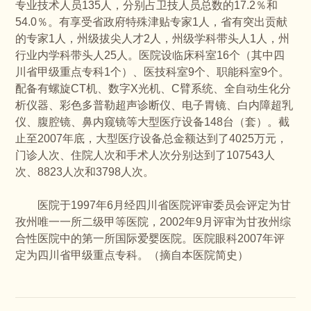
专业技术人员135人，分别占卫技人员总数的17.2％和
54.0％。有享受省政府特殊津贴专家1人，省有突出贡献
的专家1人，州级拔尖人才2人，州级学科带头人1人，州
行业内学科带头人25人。医院设临床科室16个（其中四
川省甲级重点专科1个）、医技科室9个、职能科室9个。
配备有螺旋CT机、数字X光机、C臂系统、全自动生化分
析仪器、彩色多普勒超声诊断仪、电子胃镜、白内障超乳
仪、腹腔镜、鼻内窥镜等大型医疗设备148台（套）。截
止至2007年底，大型医疗设备总金额达到了4025万元，
门诊人次、住院人次和手术人次分别达到了107543人
次、8823人次和3798人次。
医院于1997年6月经四川省医院评审委员会评定为甘
孜州唯一一所二级甲等医院，2002年9月评审为甘孜州综
合性医院中的第一所国际爱婴医院。医院眼科2007年评
定为四川省甲级重点专科。（摘自本医院简史）