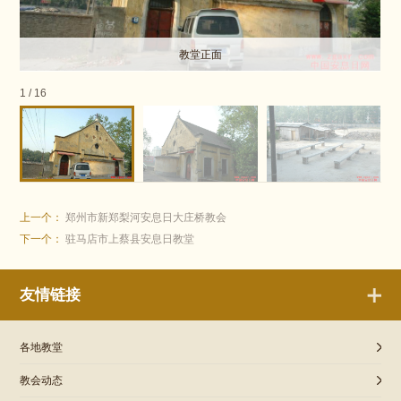
教堂正面
1
/
16
上一个：
郑州市新郑梨河安息日大庄桥教会
下一个：
驻马店市上蔡县安息日教堂
友情链接
各地教堂
教会动态