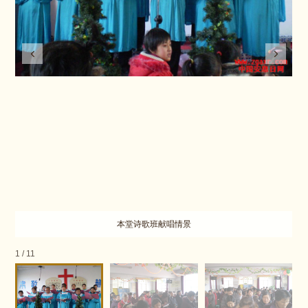
本堂诗歌班献唱情景
1
/
11