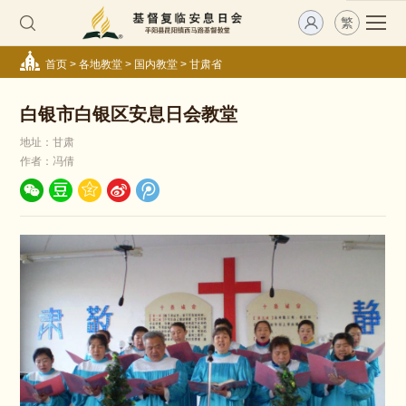
繁
首页
>
各地教堂
>
国内教堂
>
甘肃省
白银市白银区安息日会教堂
地址：甘肃
作者：冯倩