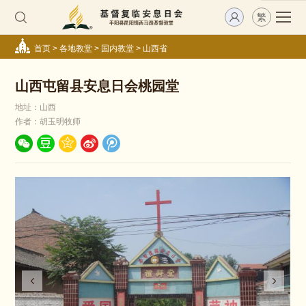
繁
首页
>
各地教堂
>
国内教堂
>
山西省
山西屯留县安息日会桃园堂
地址：山西
作者：胡玉明牧师