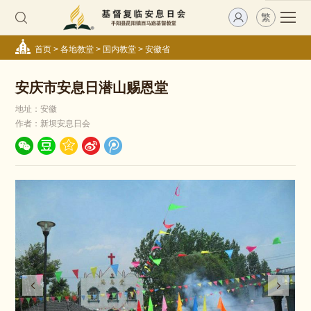
繁
首页
>
各地教堂
>
国内教堂
>
安徽省
安庆市安息日潜山赐恩堂
地址：安徽
作者：新坝安息日会