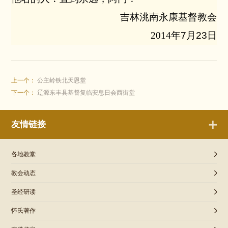
吉林洮南永康基督教会
2014
年
7
月
23
日
上一个：
公主岭铁北天恩堂
下一个：
辽源东丰县基督复临安息日会西街堂
友情链接
各地教堂
教会动态
圣经研读
怀氏著作