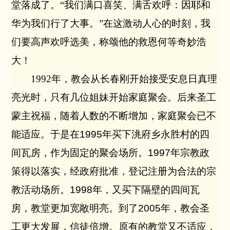
堂落成了。“我们满口喜笑、满舌欢呼：因耶和
华为我们行了大事。”在这激动人心的时刻，我
们要高声欢呼选美，称颂他的救恩何等奇妙浩
大！
1992
年，教会从长春刚开始接受安息日真理
亮光时，只有几位姐妹开始家庭聚会。后来圣工
蒙主祝福，随着人数的不断增加，家庭聚会已不
能适应。于是在
1995
年买下洮府乡永胜村的四
间瓦房，作为固定的聚会场所。
1997
年宗教政
策得以落实，经政府批准，登记注册为合法的宗
教活动场所。
1998
年，又买下隔壁的四间瓦
房，教堂更加宽敞明亮。到了
2005
年，教会圣
工更大发展，信徒倍增。原有的教堂又不适应，