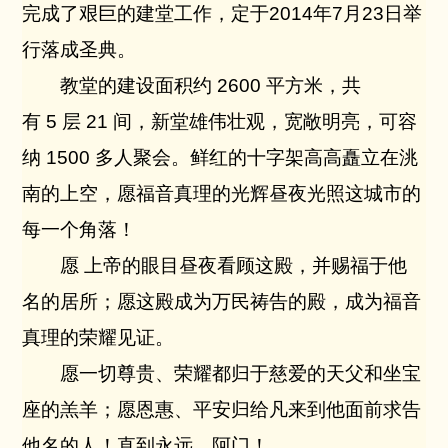
完成了艰巨的建堂工作，定于2014年7月23日举
行落成圣典。
教堂的建设面积约
2600
平方米，共
有
5
层
21
间，新堂雄伟壮观，宽敞明亮，可容
纳
1500
多人聚会。鲜红的十字架高高矗立在洮
南的上空，愿福音真理的光辉昼夜光照这城市的
每一个角落！
愿
上帝的眼目昼夜看顾这殿，并赐福于他
名的居所；愿这殿成为万民祷告的殿，成为福音
真理的荣耀见证。
愿一切尊贵、荣耀都归于慈爱的天父和坐宝
座的羔羊；愿恩惠、平安归给凡来到他面前求告
他名的人！直到永远，阿门！